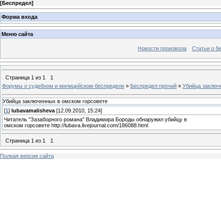
[
Беспредел
]
Форма входа
Меню сайта
Новости произвола
Статьи о б
Страница
1
из
1
1
Форумы о судебном и милицейском беспределе
»
Беспредел прочий
»
Убийца заключ
Убийца заключенных в омском горсовете
[
1
]
lubavamalisheva
[12.09.2010, 15:24]
Читатель "Зазаборного романа" Владимира Бороды обнаружил убийцу в
омском горсовете http://lubava.livejournal.com/186088.html
Страница
1
из
1
1
Полная версия сайта